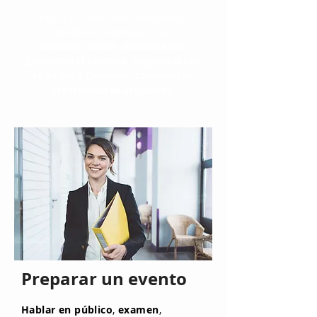
Los trastornos más frecuentes
debidos al teletrabajo son:
concentración
,
aislamiento
,
gestión del tiempo
,
organización
de la vida familiar
,
cansancio
y
trastornos musculares
.
Preparar un evento
Hablar en público
,
examen
,