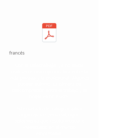
francés
Con el
teletrabajo
, ya no existe
realmente una ruptura clara entre la
vida privada y la profesional. Algunos
pueden sufrirlo. La cámara de
descompresión entre el trabajo y el
hogar ya no existe.
Este método de trabajo implica
organización personal, rigor,
aislamiento que resulta inusual e
inadecuado en el mundo
empresarial.